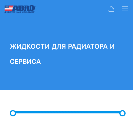
ЖИДКОСТИ ДЛЯ РАДИАТОРА И
СЕРВИСА
ФИЛЬТР ЦЕН
Минимальная
Максимальная
Цена:
₾0
—
₾20
Фильтровать
цена
цена