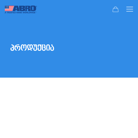
პროდუქცია
2 ტაქტიანი და 4 ტაქტიანი ზეთები
სიახლეები
ავტომობილის ინტერიერის გასაუმჯობესებელი
საშუალებები
სპრეი საღებავები და ძველი საღებავის