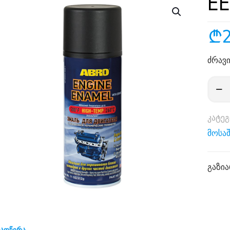
EE
₾
ძრავ
რაოდ
EE-
555-
კატე
BLAC
მოსა
გაზია
აღწერა