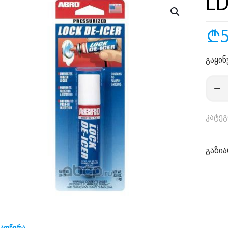
LD
₾
გაყინ
რაოდ
LD-
111
კატე
გაზია
აღწერა