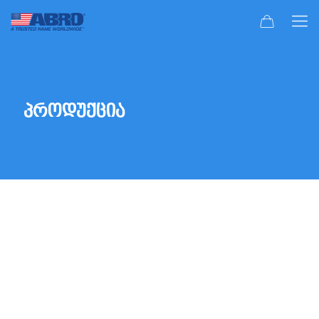
პროდუქცია
2 ტაქტიანი და 4 ტაქტიანი ზეთები
სიახლეები
ავტომობილის ინტერიერის გასაუმჯობესებელი
საშუალებები
სპრეი საღებავები და ძველი საღებავის