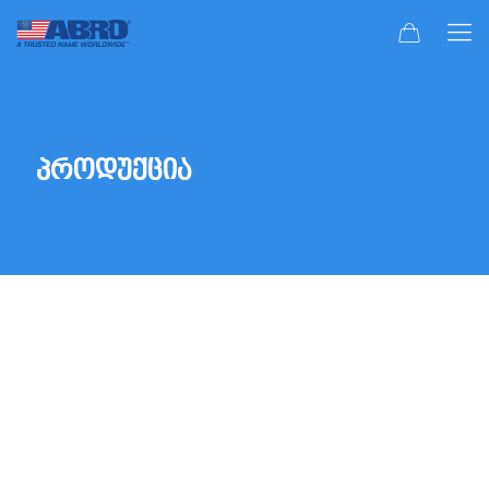
პროდუქცია
2 ტაქტიანი და 4 ტაქტიანი ზეთები
სიახლეები
ავტომობილის ინტერიერის გასაუმჯობესებელი
საშუალებები
სპრეი საღებავები და ძველი საღებავის