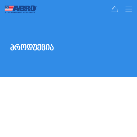
პროდუქცია
2 ტაქტიანი და 4 ტაქტიანი ზეთები
სიახლეები
ავტომობილის ინტერიერის გასაუმჯობესებელი
საშუალებები
სპრეი საღებავები და ძველი საღებავის