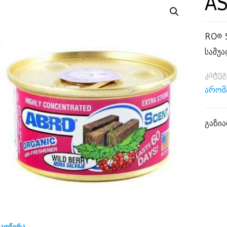
A
RO® 
საშუ
კატე
არომ
გაზია
აღწერა